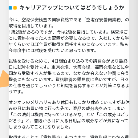
キャリアアップについてはどうでしょうか
今は、空港保安検査の国家資格である「空港保安警備業務」の
取得を目指しています。
1級2級があるのですが、今は2級を目指しています。検査場ご
とに資格を持った人の配置が必要になるので、入社してから半
年くらいでほぼ全員が取得を目指すものになっています。私も
今年度中には試験を受けたいと思っています。
試験を受けるために、4日間泊まり込みでの講習会があり最終
日に試験を受けます。東京会場、大阪会場、福岡会場などに全
国から受験する人が集まるので、なかなか会えない仲間に会う
機会にもなっています。資格取得の難易度は高いですが、日々
の仕事を通じてしっかりと知識を習得することが対策になるよ
うです。
オンオフのメリハリもあり休日もしっかり休めていますがお休
みの日にお買い物に行った先で、商品の成分表をみてしまい
「この洗剤は機内に持っていけるかな」とか「この成分はどう
だろう」と、普段から目に入る日用品の成分などが気になって
しまうなんてことになりました。
取得することで「資格手当」もつきます。資格取得にかかる費