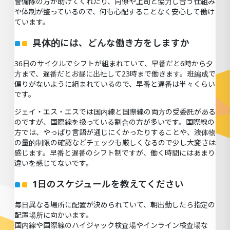
警備隊の方が助けてくれたり、同僚や上司と協力し合う仕組み
や体制が整っているので、何も心配することなく安心して働け
ています。
具体的には、どんな働き方をしますか
36日のサイクルでシフトが組まれていて、早番だと6時から夕
方まで、遅番だとお昼に出社して23時まで働きます。班編成で
偏りがないように組まれているので、早番と遅番は半々くらい
です。
ジェイ・エス・エスでは国内線と国際線の両方の受委託がある
のですが、国際線を扱っている割合の方が多いです。国際線の
方では、やっぱり言語が通じにくかったりすることや、液体物
の量的制限の確認などチェックも厳しくなるので少し大変さは
感じます。早番と遅番のシフト制ですが、働く時間にはあまり
違いを感じてないです。
1日のスケジュールを教えてください
毎日異なる場所に配置が決められていて、朝出勤したら指定の
配置場所に向かいます。
国内線や国際線のハイジャック検査場やインライン検査場な