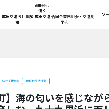
成田空港で
働く
ワ
探
成田空港お仕事解
成田空港 合同企業説明会・空港見
説
学会
移住支援情報
地域の生活情報
町】海の匂いを感じなが