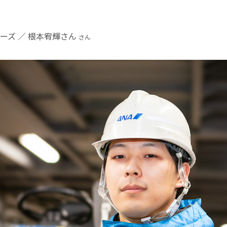
ーズ
／
根本宥輝さん
さん