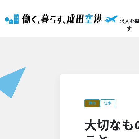
求人を
す
貨物
仕事
大切なも