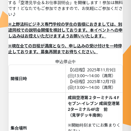
する「空港見学会＆お仕事説明会」を開催します！参加は無料
です！どなたでもご参加できますので、お気軽にご参加くださ
い♪
※上野法科ビジネス専門学校の学生の皆様におきましては、別
途同校での説明会開催を検討しております。本イベントへの申
し込みはお控えいただけますようお願いいたします。
※現在全ての日程が満席となり、申し込みの受け付けを一時停
止しております。募集再開までお待ちください。
申込停止中
【G日程】2025年11月9日
(日)13:00〜14:00（満席）
開催日時
【H日程】2025年12月7日
(日)13:00〜14:00（満席）
成田空港第２ターミナル４F
セブン-イレブン 成田空港第
2ターミナル4F店 前
（見学デッキ南側）
※開始時刻までにお集まりく
集合場所
ださい。