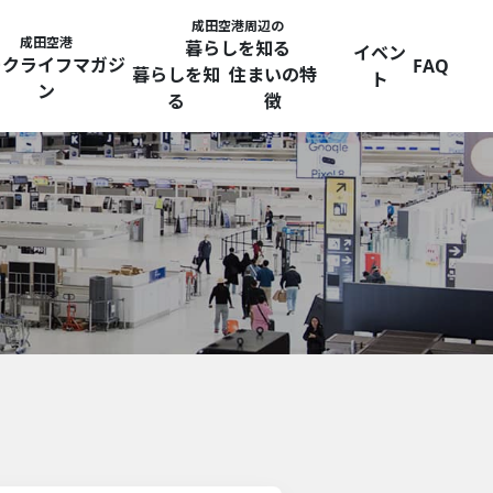
成田空港周辺の
成田空港
暮らしを知る
イベン
ークライフマガジ
FAQ
暮らしを知
住まいの特
ト
ン
る
徴