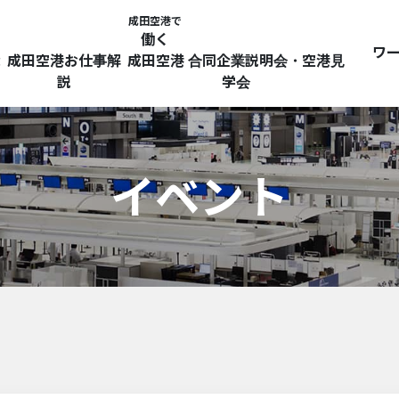
成田空港で
働く
ワ
探
成田空港お仕事解
成田空港 合同企業説明会・空港見
説
学会
イベント