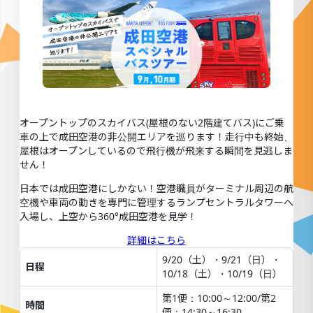
オープントップのスカイバス(屋根のない2階建てバス)にご乗
車の上で成田空港の非公開エリアを巡ります！走行中も終始、
屋根はオープンしているので飛行機が飛来する瞬間を見逃しま
せん！
日本では成田空港にしかない！空港職員がターミナル周辺の航
空機や車両の動きを専門に管理するランプセントラルタワーへ
入場し、上空から360°成田空港を見学！
詳細はこちら
9/20（土）・9/21（日）・
日程
10/18（土）・10/19（日）
第1便：10:00～12:00/第2
時間
便：14:30～16:30