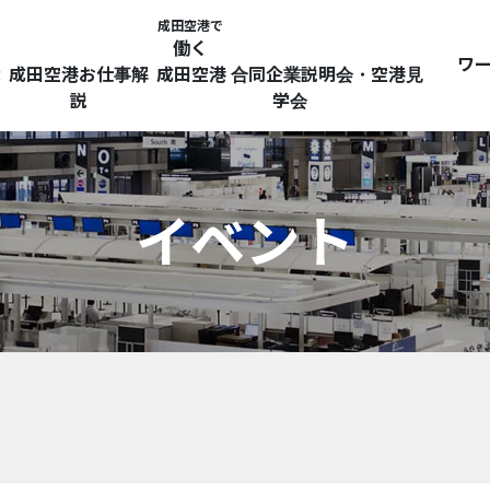
成田空港で
働く
ワ
探
成田空港お仕事解
成田空港 合同企業説明会・空港見
説
学会
イベント