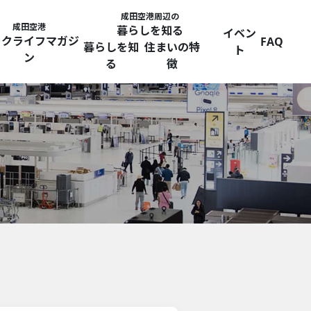
成田空港周辺の
成田空港
暮らしを知る
イベン
ークライフマガジ
FAQ
暮らしを知
住まいの特
ト
ン
る
徴