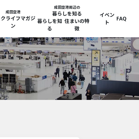
成田空港周辺の
成田空港
暮らしを知る
イベン
ークライフマガジ
FAQ
暮らしを知
住まいの特
ト
ン
る
徴