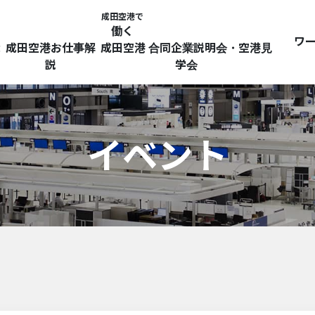
成田空港で
働く
ワ
探
成田空港お仕事解
成田空港 合同企業説明会・空港見
説
学会
イベント