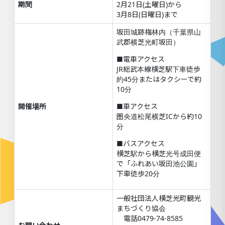
期間
2月21日(土曜日)から
3月8日(日曜日)まで
坂田城跡梅林内（千葉県山
武郡横芝光町坂田）
■電車アクセス
JR総武本線横芝駅下車徒歩
約45分またはタクシーで約
10分
開催場所
■車アクセス
圏央道松尾横芝ICから約10
分
■バスアクセス
横芝駅から横芝光号成田便
で「ふれあい坂田池公園」
下車徒歩20分
一般社団法人横芝光町観光
まちづくり協会
電話0479-74-8585