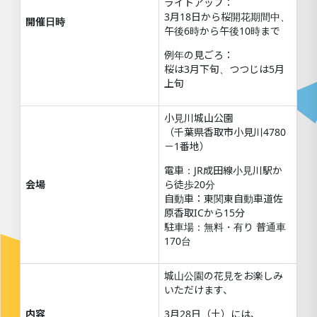
ライトアップ：
3月18日から桜開花期間中、
開催日時
午後6時から午後10時まで
例年の見ごろ：
桜は3月下旬、つつじは5月
上旬
小見川城山公園
（千葉県香取市小見川4780
－1番地）
電車：JR成田線小見川駅か
会場
ら徒歩20分
自動車：東関東自動車道佐
原香取ICから15分
駐車場：無料・有り 普通車
170台
城山公園の花見をお楽しみ
いただけます、
内容
3月28日（土）には、