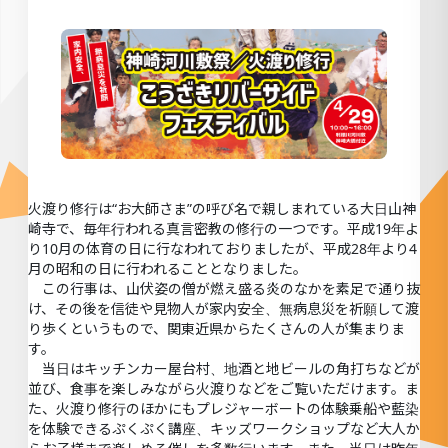
火渡り修行は“お大師さま”の呼び名で親しまれている大日山神
崎寺で、毎年行われる真言密教の修行の一つです。平成19年よ
り10月の体育の日に行なわれておりましたが、平成28年より4
月の昭和の日に行われることとなりました。
この行事は、山伏姿の僧が燃え盛る炎のなかを素足で通り抜
け、その後を信徒や見物人が家内安全、無病息災を祈願して渡
り歩くというもので、関東近県からたくさんの人が集まりま
す。
当日はキッチンカー屋台村、地酒と地ビールの角打ちなどが
並び、食事を楽しみながら火渡りなどをご覧いただけます。ま
た、火渡り修行のほかにもプレジャーボートの体験乗船や藍染
を体験できるぷくぷく講座、キッズワークショップなど大人か