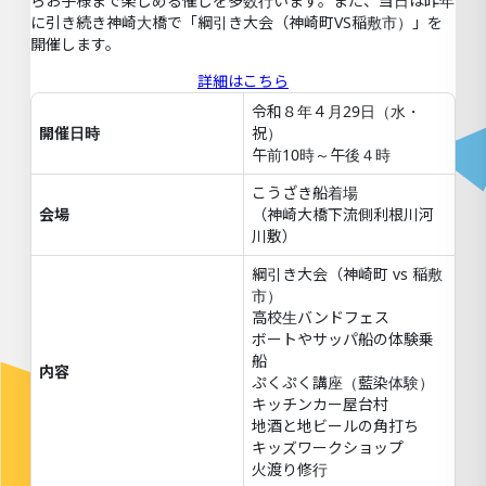
らお子様まで楽しめる催しを多数行います。また、当日は昨年
に引き続き神崎大橋で「綱引き大会（神崎町VS稲敷市）」を
開催します。
詳細はこちら
令和８年４月29日（水・
開催日時
祝）
午前10時～午後４時
こうざき船着場
会場
（神崎大橋下流側利根川河
川敷）
綱引き大会（神崎町 vs 稲敷
市）
高校生バンドフェス
ボートやサッパ船の体験乗
船
内容
ぷくぷく講座（藍染体験）
キッチンカー屋台村
地酒と地ビールの角打ち
キッズワークショップ
火渡り修行