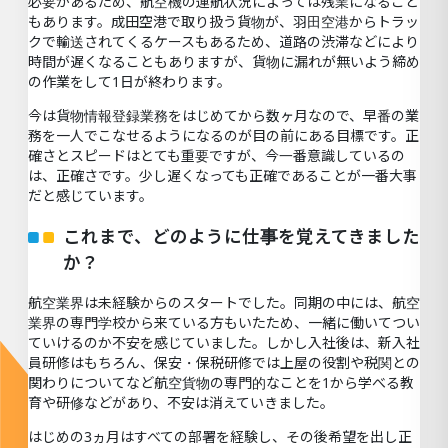
必要があるため、航空機の運航状況によっては残業になること
もあります。成田空港で取り扱う貨物が、羽田空港からトラッ
クで輸送されてくるケースもあるため、道路の渋滞などにより
時間が遅くなることもありますが、貨物に漏れが無いよう締め
の作業をして1日が終わります。
今は貨物情報登録業務をはじめてから数ヶ月なので、早番の業
務を一人でこなせるようになるのが目の前にある目標です。正
確さとスピードはとても重要ですが、今一番意識しているの
は、正確さです。少し遅くなっても正確であることが一番大事
だと感じています。
これまで、どのように仕事を覚えてきました
か？
航空業界は未経験からのスタートでした。同期の中には、航空
業界の専門学校から来ている方もいたため、一緒に働いてつい
ていけるのか不安を感じていました。しかし入社後は、新入社
員研修はもちろん、保安・保税研修では上屋の役割や税関との
関わりについてなど航空貨物の専門的なことを1から学べる教
育や研修などがあり、不安は消えていきました。
はじめの3ヵ月はすべての部署を経験し、その後希望を出し正