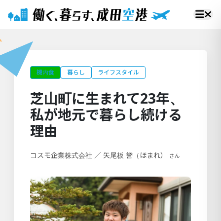
機内食
暮らし
ライフスタイル
芝山町に生まれて23年、
私が地元で暮らし続ける
理由
コスモ企業株式会社
／
矢尾板 誉（ほまれ）
さん