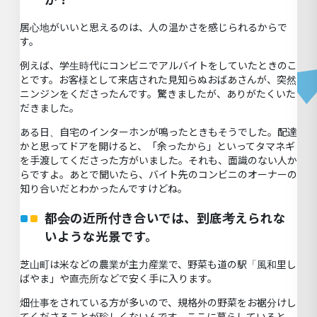
居心地がいいと思えるのは、人の温かさを感じられるからで
す。
例えば、学生時代にコンビニでアルバイトをしていたときのこ
とです。お客様として来店された見知らぬおばあさんが、突然
ニンジンをくださったんです。驚きましたが、ありがたくいた
だきました。
ある日、自宅のインターホンが鳴ったときもそうでした。配達
かと思ってドアを開けると、「余ったから」といってタマネギ
を手渡してくださった方がいました。それも、面識のない人か
らですよ。あとで聞いたら、バイト先のコンビニのオーナーの
知り合いだとわかったんですけどね。
都会の近所付き合いでは、到底考えられな
いような光景です。
芝山町は米などの農業が主力産業で、野菜も道の駅「風和里し
ばやま」や直売所などで安く手に入ります。
畑仕事をされている方が多いので、規格外の野菜をお裾分けし
てくださることが珍しくないんです。ここに暮らしていると、